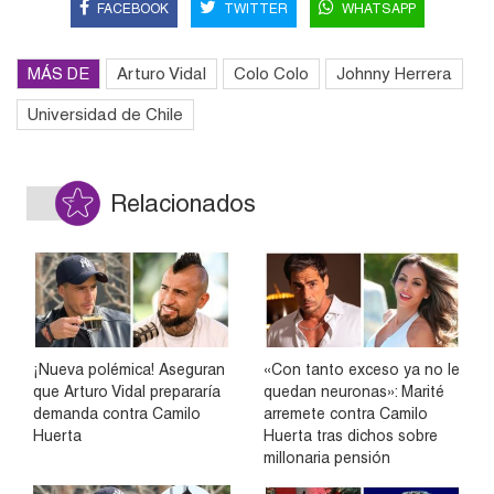
FACEBOOK
TWITTER
WHATSAPP
MÁS DE
Arturo Vidal
Colo Colo
Johnny Herrera
Universidad de Chile
Relacionados
¡Nueva polémica! Aseguran
«Con tanto exceso ya no le
que Arturo Vidal prepararía
quedan neuronas»: Marité
demanda contra Camilo
arremete contra Camilo
Huerta
Huerta tras dichos sobre
millonaria pensión