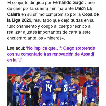
El conjunto dirigido por
Fernando Gago
viene
de caer por la cuenta mínima ante
Unión La
Calera
en su último compromiso por la
Copa de
la Liga 2026,
resultado que dejó dudas en su
funcionamiento y obligó al cuerpo técnico a
realizar ajustes importantes de cara a este
encuentro ante los «mineros».
Lee aquí:
“No implica que…”: Gago sorprende
con su comentario tras renovación de Assadi
en la ‘U’