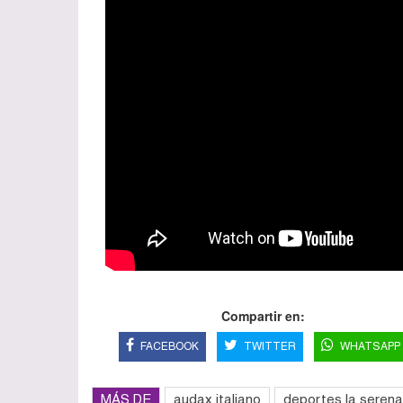
Compartir en:
FACEBOOK
TWITTER
WHATSAPP
MÁS DE
audax italiano
deportes la serena