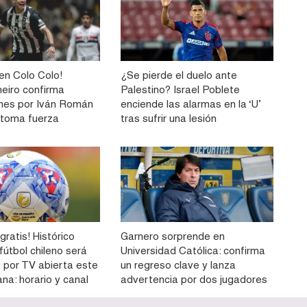
n Colo Colo!
¿Se pierde el duelo ante
neiro confirma
Palestino? Israel Poblete
nes por Iván Román
enciende las alarmas en la ‘U’
e toma fuerza
tras sufrir una lesión
gratis! Histórico
Garnero sorprende en
 fútbol chileno será
Universidad Católica: confirma
o por TV abierta este
un regreso clave y lanza
na: horario y canal
advertencia por dos jugadores