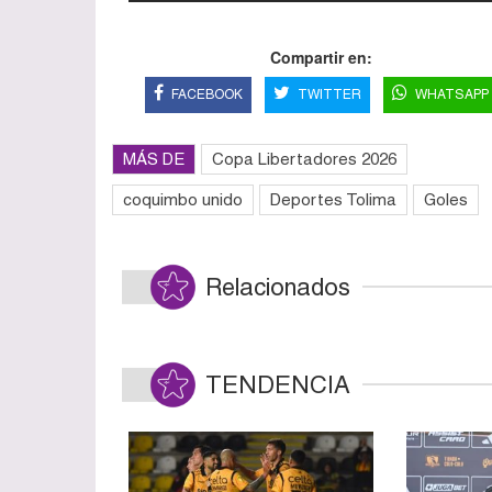
Compartir en:
FACEBOOK
TWITTER
WHATSAPP
MÁS DE
Copa Libertadores 2026
coquimbo unido
Deportes Tolima
Goles
Relacionados
TENDENCIA