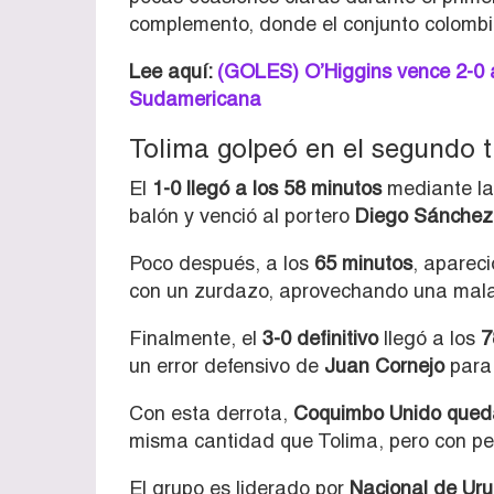
complemento, donde el conjunto colombia
Lee aquí:
(GOLES) O’Higgins vence 2-0 a
Sudamericana
Tolima golpeó en el segundo 
El
1-0 llegó a los 58 minutos
mediante la
balón y venció al portero
Diego Sánchez
Poco después, a los
65 minutos
, aparec
con un zurdazo, aprovechando una mala
Finalmente, el
3-0 definitivo
llegó a los
7
un error defensivo de
Juan Cornejo
para 
Con esta derrota,
Coquimbo Unido queda 
misma cantidad que Tolima, pero con peo
El grupo es liderado por
Nacional de Ur