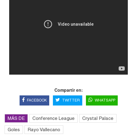
Compartir en:
FACEBOOK
TWITTER
WHATSAPP
MÁS DE
Conference League
Crystal Palace
Goles
Rayo Vallecano