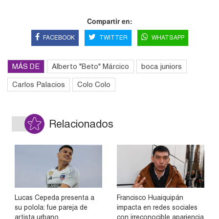
Compartir en:
FACEBOOK
TWITTER
WHATSAPP
MÁS DE
Alberto "Beto" Márcico
boca juniors
Carlos Palacios
Colo Colo
Relacionados
Lucas Cepeda presenta a
Francisco Huaiquipán
su polola: fue pareja de
impacta en redes sociales
artista urbano
con irreconocible apariencia