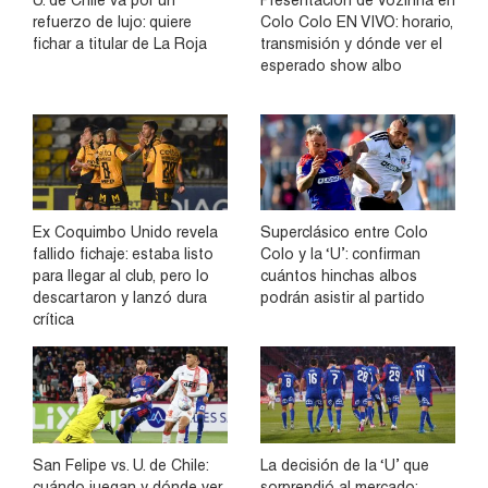
U. de Chile va por un
Presentación de Vozinha en
refuerzo de lujo: quiere
Colo Colo EN VIVO: horario,
fichar a titular de La Roja
transmisión y dónde ver el
esperado show albo
Ex Coquimbo Unido revela
Superclásico entre Colo
fallido fichaje: estaba listo
Colo y la ‘U’: confirman
para llegar al club, pero lo
cuántos hinchas albos
descartaron y lanzó dura
podrán asistir al partido
crítica
San Felipe vs. U. de Chile:
La decisión de la ‘U’ que
cuándo juegan y dónde ver
sorprendió al mercado: