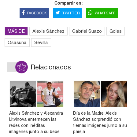
Compartir en:
FACEBOOK
TWITTER
WHATSAPP
MÁS DE
Alexis Sánchez
Gabriel Suazo
Goles
Osasuna
Sevilla
Relacionados
Alexis Sánchez y Alexandra
Día de la Madre: Alexis
Litvinova enternecen las
Sánchez sorprendió con
redes con inéditas
tiernas imágenes junto a su
imágenes junto a su bebé
pareja