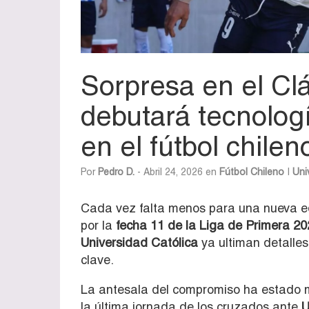
Sorpresa en el Clá
debutará tecnolog
en el fútbol chilen
Por
Pedro D.
- Abril 24, 2026 en
Fútbol Chileno
|
Uni
Cada vez falta menos para una nueva ed
por la
fecha 11 de la
Liga de Primera
20
Universidad Católica
ya ultiman detalles
clave.
La antesala del compromiso ha estado ma
la última jornada de los cruzados ante
U