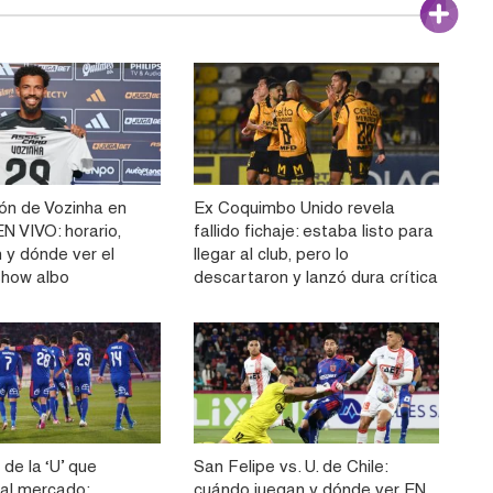
ón de Vozinha en
Ex Coquimbo Unido revela
N VIVO: horario,
fallido fichaje: estaba listo para
 y dónde ver el
llegar al club, pero lo
show albo
descartaron y lanzó dura crítica
 de la ‘U’ que
San Felipe vs. U. de Chile:
 al mercado:
cuándo juegan y dónde ver EN