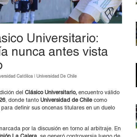
sico Universitario:
ía nunca antes vista
o
versidad Católica
|
Universidad De Chile
ición del
Clásico Universitario
,
encuentro válido
26
, donde tanto
Universidad de Chile
como
 para definir sus oncenas titulares en un duelo
rcada por la discusión en torno al arbitraje. En
nión La Calera
, se generó controversia luego de