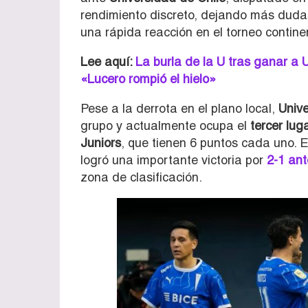
rendimiento discreto, dejando más duda
una rápida reacción en el torneo contine
Lee aquí:
La burla de la U tras ganar a U
«Lucero rompió el hielo»
Pese a la derrota en el plano local,
Unive
grupo y actualmente ocupa el
tercer lug
Juniors
, que tienen 6 puntos cada uno. En
logró una importante victoria por
2-1 ant
zona de clasificación.