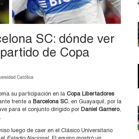
rcelona SC: dónde ver
l partido de Copa
versidad Católica
oma su participación en la
Copa Libertadores
ante frente a
Barcelona SC
, en Guayaquil, por la
ve para el conjunto dirigido por
Daniel Garnero
,
.
so luego de caer en el Clásico Universitario
el
Estadio Nacional.
El equipo mostró un