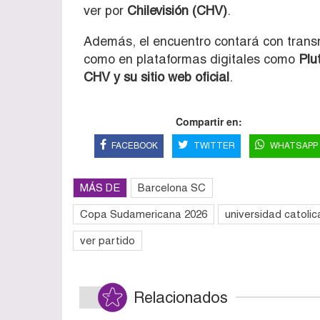
ver por
Chilevisión (CHV)
.
Además, el encuentro contará con trans
como en plataformas digitales como
Plu
CHV y su sitio web oficial
.
Compartir en:
FACEBOOK
TWITTER
WHATSAPP
MÁS DE
Barcelona SC
Copa Sudamericana 2026
universidad catolic
ver partido
Relacionados