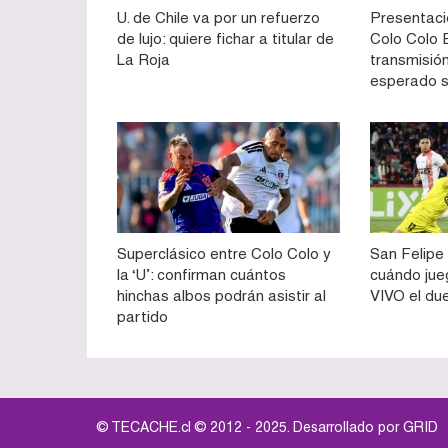
U. de Chile va por un refuerzo
Presentaci
de lujo: quiere fichar a titular de
Colo Colo E
La Roja
transmisión
esperado 
Superclásico entre Colo Colo y
San Felipe 
la ‘U’: confirman cuántos
cuándo jue
hinchas albos podrán asistir al
VIVO el du
partido
© TECACHE.cl © 2012 - 2025. Desarrollado por
GRID