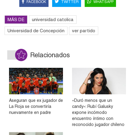
FACEBOOK
TWITTER
WHATSAPP
MÁS DE
universidad catolica
Universidad de Concepción
ver partido
Relacionados
Aseguran que ex jugador de
«Duró menos que un
La Roja se convertiría
candy»: Rubí Galusky
nuevamente en padre
expone incómodo
encuentro íntimo con
reconocido jugador chileno