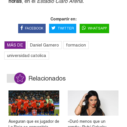
horas
, en el
Estadio Claro Arena.
Compartir en:
FACEBOOK
TWITTER
WHATSAPP
MÁS DE
Daniel Garnero
formacion
universidad catolica
Relacionados
Aseguran que ex jugador de
«Duró menos que un
La Roja se convertiría
candy»: Rubí Galusky