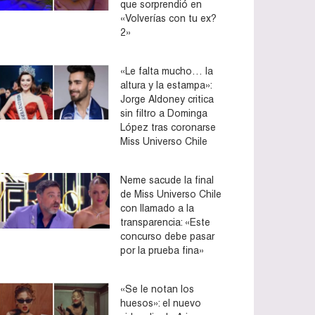
que sorprendió en
«Volverías con tu ex?
2»
«Le falta mucho… la
altura y la estampa»:
Jorge Aldoney critica
sin filtro a Dominga
López tras coronarse
Miss Universo Chile
Neme sacude la final
de Miss Universo Chile
con llamado a la
transparencia: «Este
concurso debe pasar
por la prueba fina»
«Se le notan los
huesos»: el nuevo