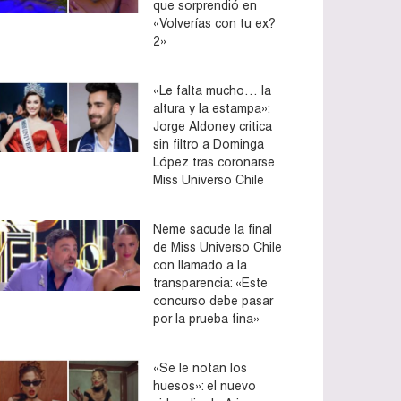
que sorprendió en
«Volverías con tu ex?
2»
«Le falta mucho… la
altura y la estampa»:
Jorge Aldoney critica
sin filtro a Dominga
López tras coronarse
Miss Universo Chile
Neme sacude la final
de Miss Universo Chile
con llamado a la
transparencia: «Este
concurso debe pasar
por la prueba fina»
«Se le notan los
huesos»: el nuevo