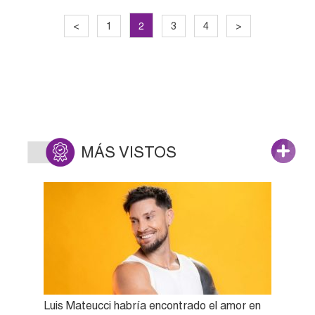
2
<
1
3
4
>
MÁS VISTOS
Luis Mateucci habría encontrado el amor en