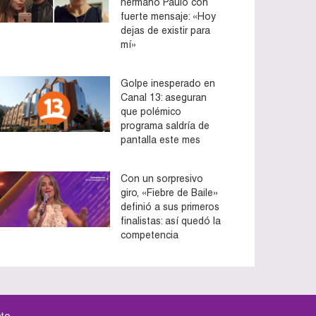
hermano Paulo con
fuerte mensaje: «Hoy
dejas de existir para
mí»
Golpe inesperado en
Canal 13: aseguran
que polémico
programa saldría de
pantalla este mes
Con un sorpresivo
giro, «Fiebre de Baile»
definió a sus primeros
finalistas: así quedó la
competencia
to