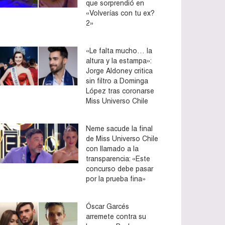
que sorprendió en
«Volverías con tu ex?
2»
«Le falta mucho… la
altura y la estampa»:
Jorge Aldoney critica
sin filtro a Dominga
López tras coronarse
Miss Universo Chile
Neme sacude la final
de Miss Universo Chile
con llamado a la
transparencia: «Este
concurso debe pasar
por la prueba fina»
Óscar Garcés
arremete contra su