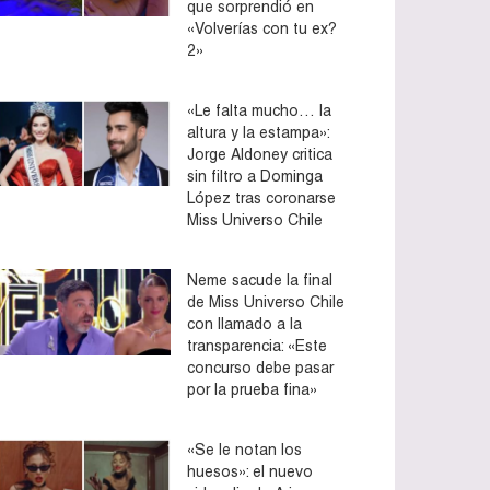
que sorprendió en
«Volverías con tu ex?
2»
«Le falta mucho… la
altura y la estampa»:
Jorge Aldoney critica
sin filtro a Dominga
López tras coronarse
Miss Universo Chile
Neme sacude la final
de Miss Universo Chile
con llamado a la
transparencia: «Este
concurso debe pasar
por la prueba fina»
«Se le notan los
huesos»: el nuevo