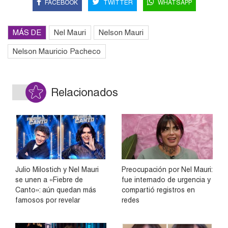
FACEBOOK
TWITTER
WHATSAPP
MÁS DE
Nel Mauri
Nelson Mauri
Nelson Mauricio Pacheco
Relacionados
Julio Milostich y Nel Mauri
Preocupación por Nel Mauri:
se unen a «Fiebre de
fue internado de urgencia y
Canto»: aún quedan más
compartió registros en
famosos por revelar
redes