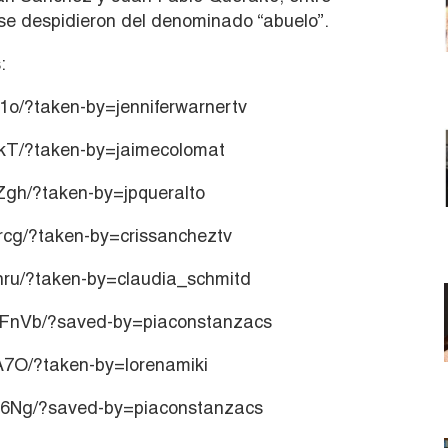
 se despidieron del denominado “abuelo”.
:
1o/?taken-by=jenniferwarnertv
KkT/?taken-by=jaimecolomat
gh/?taken-by=jpqueralto
cg/?taken-by=crissancheztv
nru/?taken-by=claudia_schmitd
FnVb/?saved-by=piaconstanzacs
A7O/?taken-by=lorenamiki
B6Ng/?saved-by=piaconstanzacs