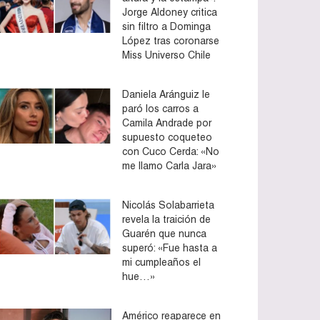
Jorge Aldoney critica
sin filtro a Dominga
López tras coronarse
Miss Universo Chile
Daniela Aránguiz le
paró los carros a
Camila Andrade por
supuesto coqueteo
con Cuco Cerda: «No
me llamo Carla Jara»
Nicolás Solabarrieta
revela la traición de
Guarén que nunca
superó: «Fue hasta a
mi cumpleaños el
hue…»
Américo reaparece en