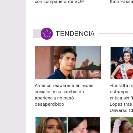
con compañera de SQP
Ítalo Pass
TENDENCIA
Américo reaparece en redes
«Le falta m
sociales y su cambio de
estampa»: 
apariencia no pasó
critica sin 
desapercibido
López tras
Universo Ch