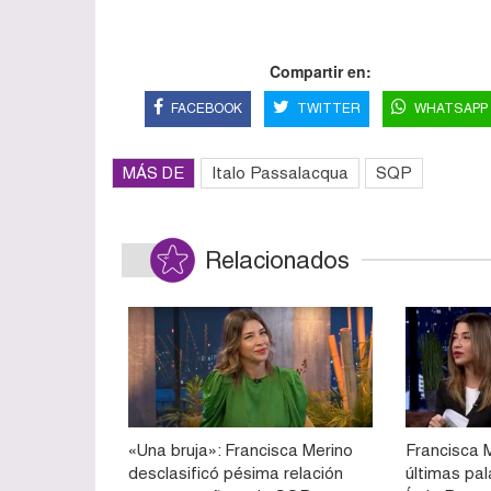
Compartir en:
FACEBOOK
TWITTER
WHATSAPP
MÁS DE
Italo Passalacqua
SQP
Relacionados
«Una bruja»: Francisca Merino
Francisca M
desclasificó pésima relación
últimas pal