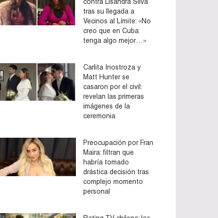
contra Lisandra Silva
tras su llegada a
Vecinos al Límite: «No
creo que en Cuba
tenga algo mejor…»
Carlita Inostroza y
Matt Hunter se
casaron por el civil:
revelan las primeras
imágenes de la
ceremonia
Preocupación por Fran
Maira: filtran que
habría tomado
drástica decisión tras
complejo momento
personal
Rating TV chilena: los