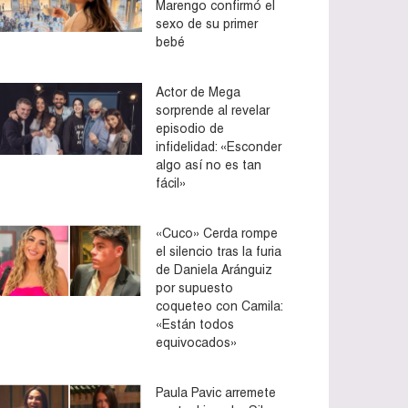
Marengo confirmó el
sexo de su primer
bebé
Actor de Mega
sorprende al revelar
episodio de
infidelidad: «Esconder
algo así no es tan
fácil»
«Cuco» Cerda rompe
el silencio tras la furia
de Daniela Aránguiz
por supuesto
coqueteo con Camila:
«Están todos
equivocados»
Paula Pavic arremete