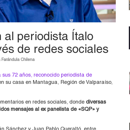
l periodista Ítalo
vés de redes sociales
a
Farándula Chilena
a sus 72 años, reconocido periodista de
n su casa en Mantagua, Región de Valparaíso,
omentarios en redes sociales, donde
diversas
ntidos mensajes al ex panelista de «SQP» y
ián Sánchez y Juan Pablo Queraltó, entre