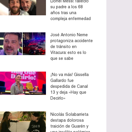
Lionel Messi: falleció
su padre a los 68
años tras una
compleja enfermedad
José Antonio Neme
protagoniza accidente
de tránsito en
Vitacura: esto es lo
que se sabe
¡No va más! Gissella
Gallardo fue
despedida de Canal
13 y deja «Hay que
Decirlo»
Nicolás Solabarrieta
destapa dolorosa
traición de Guarén y
una insólita polémica