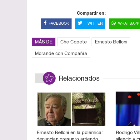
Compartir en:
FACEBOOK
TWITTER
WHATSAPP
MÁS DE
Che Copete
Ernesto Belloni
Morande con Compañía
Relacionados
Ernesto Belloni en la polémica:
Rodrigo Vi
denuncian presunto arriendo
silencio y 