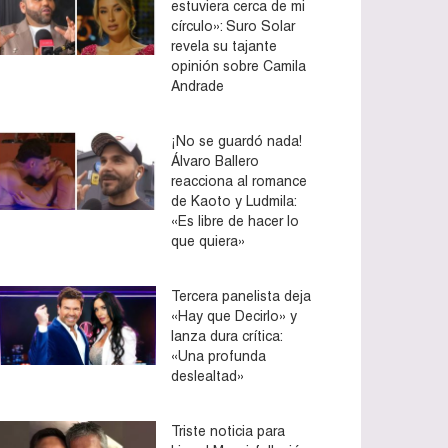
estuviera cerca de mi
círculo»: Suro Solar
revela su tajante
opinión sobre Camila
Andrade
¡No se guardó nada!
Álvaro Ballero
reacciona al romance
de Kaoto y Ludmila:
«Es libre de hacer lo
que quiera»
Tercera panelista deja
«Hay que Decirlo» y
lanza dura crítica:
«Una profunda
deslealtad»
Triste noticia para