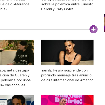
qué dejó «Morandé
sobre la polémica entre Ernesto
ñía»
Belloni y Paty Cofré
labarrieta destapa
Yamila Reyna sorprende con
aición de Guarén y
profundo mensaje tras anuncio
a polémica por unos
de gira internacional de Américo
os» enciende las