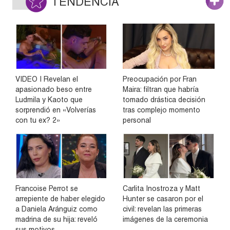
TENDENCIA
VIDEO | Revelan el
Preocupación por Fran
apasionado beso entre
Maira: filtran que habría
Ludmila y Kaoto que
tomado drástica decisión
sorprendió en «Volverías
tras complejo momento
con tu ex? 2»
personal
Francoise Perrot se
Carlita Inostroza y Matt
arrepiente de haber elegido
Hunter se casaron por el
a Daniela Aránguiz como
civil: revelan las primeras
madrina de su hija: reveló
imágenes de la ceremonia
sus motivos