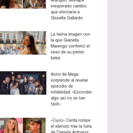
inesperado cambio
que afectaría a
Gissella Gallardo
La tierna imagen con
la que Gianella
Marengo confirmó el
sexo de su primer
bebé
Actor de Mega
sorprende al revelar
episodio de
infidelidad: «Esconder
algo así no es tan
fácil»
«Cuco» Cerda rompe
el silencio tras la furia
de Daniela Aránguiz