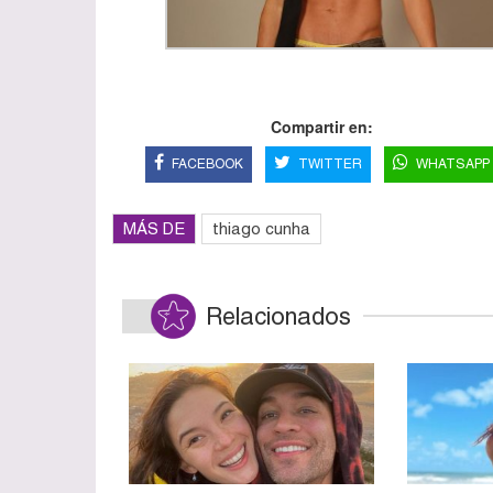
Compartir en:
FACEBOOK
TWITTER
WHATSAPP
MÁS DE
thiago cunha
Relacionados