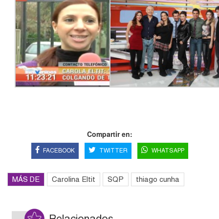
Compartir en:
FACEBOOK
TWITTER
WHATSAPP
MÁS DE
Carolina Eltit
SQP
thiago cunha
Relacionados