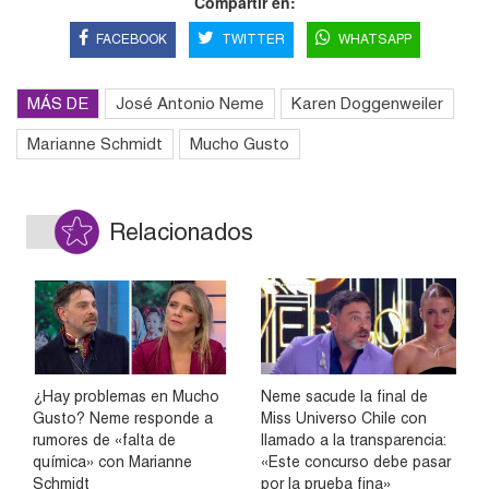
Compartir en:
FACEBOOK
TWITTER
WHATSAPP
MÁS DE
José Antonio Neme
Karen Doggenweiler
Marianne Schmidt
Mucho Gusto
Relacionados
¿Hay problemas en Mucho
Neme sacude la final de
Gusto? Neme responde a
Miss Universo Chile con
rumores de «falta de
llamado a la transparencia:
química» con Marianne
«Este concurso debe pasar
Schmidt
por la prueba fina»