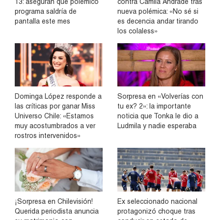
13: aseguran que polémico
contra Camila Andrade tras
programa saldría de
nueva polémica: «No sé si
pantalla este mes
es decencia andar tirando
los colaless»
Dominga López responde a
Sorpresa en «Volverías con
las críticas por ganar Miss
tu ex? 2»: la importante
Universo Chile: «Estamos
noticia que Tonka le dio a
muy acostumbrados a ver
Ludmila y nadie esperaba
rostros intervenidos»
¡Sorpresa en Chilevisión!
Ex seleccionado nacional
Querida periodista anuncia
protagonizó choque tras