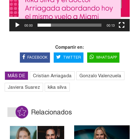
00:00
00:13
Compartir en:
FACEBOOK
TWITTER
WHATSAPP
MÁS DE
Cristian Arriagada
Gonzalo Valenzuela
Javiera Suarez
kika silva
Relacionados