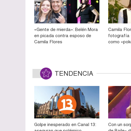
«Gente de mierda»: Belén Mora
Camila Flor
en picada contra esposo de
fotografía
Camila Flores
como «po
TENDENCIA
Golpe inesperado en Canal 13:
Con un sorp
aseguran que polémico
de Baile» d