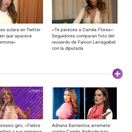
es aclara en Twitter
«Te pareces a Camila Flores»:
 en que aparece
Seguidores comparan foto del
kemona»
recuerdo de Faloon Larraguibel
con la diputada
resivo giro, «Fiebre
Adriana Barrientos arremete
efinió a sus primeros
contra Camila Andrade tras