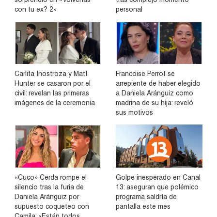
con tu ex? 2»
personal
Carlita Inostroza y Matt
Francoise Perrot se
Hunter se casaron por el
arrepiente de haber elegido
civil: revelan las primeras
a Daniela Aránguiz como
imágenes de la ceremonia
madrina de su hija: reveló
sus motivos
«Cuco» Cerda rompe el
Golpe inesperado en Canal
silencio tras la furia de
13: aseguran que polémico
Daniela Aránguiz por
programa saldría de
supuesto coqueteo con
pantalla este mes
Camila: «Están todos