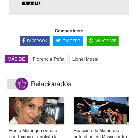
Compartir en:
FACEBOOK
TWITTER
WHATSAPP
MÁS DE
Florencia Peña
Lionel Messi
Relacionados
Rocío Marengo confesó
Reacción de Maradona
que famoso futbolista la
ante el gol de Messi contra