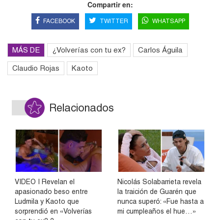
Compartir en:
FACEBOOK
TWITTER
WHATSAPP
MÁS DE
¿Volverías con tu ex?
Carlos Águila
Claudio Rojas
Kaoto
Relacionados
VIDEO | Revelan el
Nicolás Solabarrieta revela
apasionado beso entre
la traición de Guarén que
Ludmila y Kaoto que
nunca superó: «Fue hasta a
sorprendió en «Volverías
mi cumpleaños el hue…»