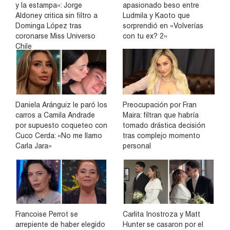
y la estampa»: Jorge
apasionado beso entre
Aldoney critica sin filtro a
Ludmila y Kaoto que
Dominga López tras
sorprendió en «Volverías
coronarse Miss Universo
con tu ex? 2»
Chile
Daniela Aránguiz le paró los
Preocupación por Fran
carros a Camila Andrade
Maira: filtran que habría
por supuesto coqueteo con
tomado drástica decisión
Cuco Cerda: «No me llamo
tras complejo momento
Carla Jara»
personal
Francoise Perrot se
Carlita Inostroza y Matt
arrepiente de haber elegido
Hunter se casaron por el