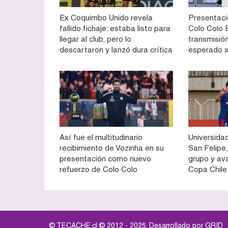
Ex Coquimbo Unido revela
Presentaci
fallido fichaje: estaba listo para
Colo Colo E
llegar al club, pero lo
transmisión
descartaron y lanzó dura crítica
esperado 
Así fue el multitudinario
Universidad
recibimiento de Vozinha en su
San Felipe,
presentación como nuevo
grupo y av
refuerzo de Colo Colo
Copa Chile
© TECACHE.cl © 2012 - 2025. Desarrollado por
GRID