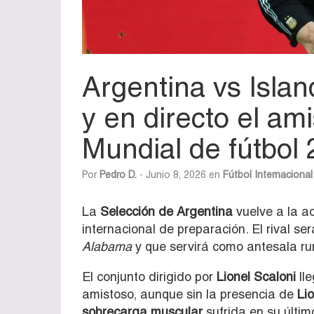
Argentina vs Islan
y en directo el am
Mundial de fútbol
Por
Pedro D.
- Junio 8, 2026 en
Fútbol Internacional
La
Selección de Argentina
vuelve a la a
internacional de preparación. El rival se
Alabama
y que servirá como antesala r
El conjunto dirigido por
Lionel Scaloni
lle
amistoso, aunque sin la presencia de
Lio
sobrecarga muscular
sufrida en su últim