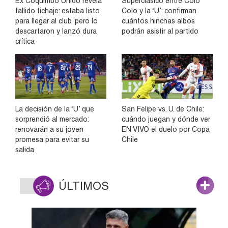
Ex Coquimbo Unido revela
Superclásico entre Colo
fallido fichaje: estaba listo
Colo y la ‘U’: confirman
para llegar al club, pero lo
cuántos hinchas albos
descartaron y lanzó dura
podrán asistir al partido
crítica
La decisión de la ‘U’ que
San Felipe vs. U. de Chile:
sorprendió al mercado:
cuándo juegan y dónde ver
renovarán a su joven
EN VIVO el duelo por Copa
promesa para evitar su
Chile
salida
ÚLTIMOS