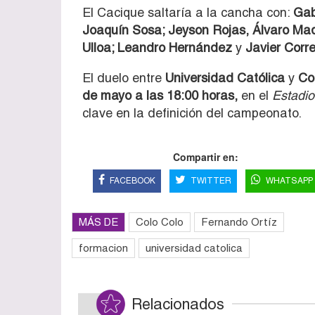
El Cacique saltaría a la cancha con:
Gab
Joaquín Sosa; Jeyson Rojas, Álvaro Mad
Ulloa; Leandro Hernández
y
Javier Corre
El duelo entre
Universidad Católica
y
Co
de mayo a las 18:00 horas,
en el
Estadio
clave en la definición del campeonato.
Compartir en:
FACEBOOK
TWITTER
WHATSAPP
MÁS DE
Colo Colo
Fernando Ortíz
formacion
universidad catolica
Relacionados