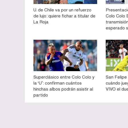
U. de Chile va por un refuerzo
Presentaci
de lujo: quiere fichar a titular de
Colo Colo E
La Roja
transmisión
esperado 
Superclásico entre Colo Colo y
San Felipe 
la ‘U’: confirman cuántos
cuándo jue
hinchas albos podrán asistir al
VIVO el du
partido
© TECACHE.cl © 2012 - 2025. Desarrollado por
GRID