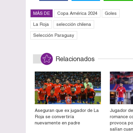
MÁS DE
Copa América 2024
Goles
La Roja
selección chilena
Selección Paraguay
Relacionados
Aseguran que ex jugador de La
Jugador de
Roja se convertiría
romance co
nuevamente en padre
provoca p
salían cua