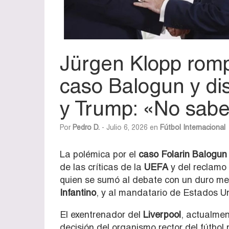
Jürgen Klopp rompe
caso Balogun y dis
y Trump: «No sabe
Por
Pedro D.
- Julio 6, 2026 en
Fútbol Internacional
La polémica por el
caso Folarin Balogun
de las críticas de la
UEFA
y del reclamo
quien se sumó al debate con un duro men
Infantino
, y al mandatario de Estados U
El exentrenador del
Liverpool
, actualme
decisión del organismo rector del fútbol