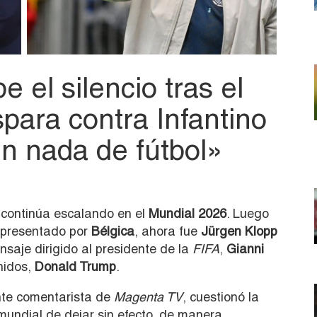
 el silencio tras el
para contra Infantino
n nada de fútbol»
continúa escalando en el
Mundial 2026
. Luego
 presentado por
Bélgica
, ahora fue
Jürgen Klopp
saje dirigido al presidente de la
FIFA
,
Gianni
nidos,
Donald Trump
.
nte comentarista de
Magenta TV
, cuestionó la
 mundial de dejar sin efecto, de manera