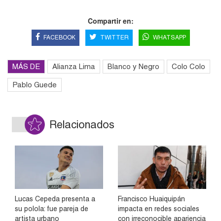
Compartir en:
FACEBOOK
TWITTER
WHATSAPP
MÁS DE
Alianza Lima
Blanco y Negro
Colo Colo
Pablo Guede
Relacionados
Lucas Cepeda presenta a
Francisco Huaiquipán
su polola: fue pareja de
impacta en redes sociales
artista urbano
con irreconocible apariencia