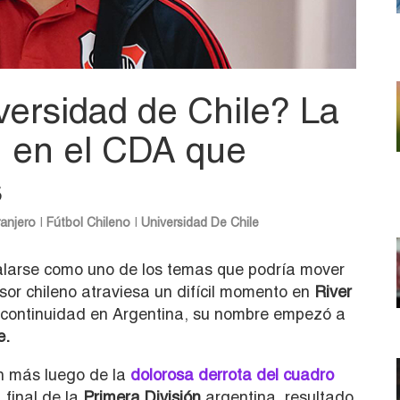
versidad de Chile? La
n en el CDA que
s
ranjero
|
Fútbol Chileno
|
Universidad De Chile
larse como uno de los temas que podría mover
sor chileno atraviesa un difícil momento en
River
 continuidad en Argentina, su nombre empezó a
e.
ún más luego de la
dolorosa derrota del cuadro
 final de la
Primera División
argentina, resultado