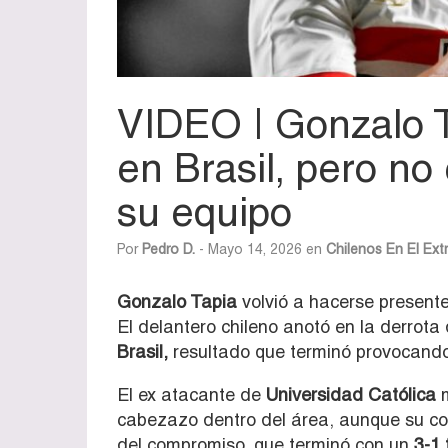
VIDEO | Gonzalo T
en Brasil, pero no 
su equipo
Por
Pedro D.
- Mayo 14, 2026 en
Chilenos En El Ext
Gonzalo Tapia
volvió a hacerse presente
El delantero chileno anotó en la derrota
Brasil,
resultado que terminó provocando 
El ex atacante de
Universidad Católica
m
cabezazo dentro del área, aunque su con
del compromiso, que terminó con un
3-1 