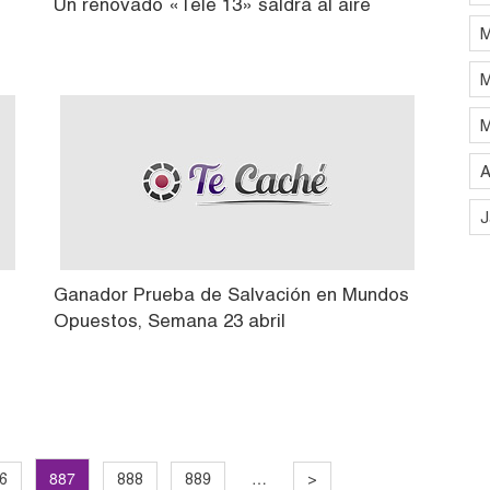
l
Un renovado «Tele 13» saldrá al aire
M
M
M
A
J
Ganador Prueba de Salvación en Mundos
Opuestos, Semana 23 abril
887
…
6
888
889
>