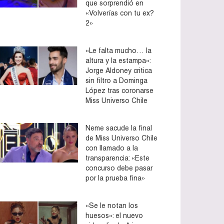
que sorprendió en
«Volverías con tu ex?
2»
«Le falta mucho… la
altura y la estampa»:
Jorge Aldoney critica
sin filtro a Dominga
López tras coronarse
Miss Universo Chile
Neme sacude la final
de Miss Universo Chile
con llamado a la
transparencia: «Este
concurso debe pasar
por la prueba fina»
«Se le notan los
huesos»: el nuevo