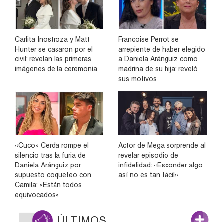
Carlita Inostroza y Matt
Francoise Perrot se
Hunter se casaron por el
arrepiente de haber elegido
civil: revelan las primeras
a Daniela Aránguiz como
imágenes de la ceremonia
madrina de su hija: reveló
sus motivos
«Cuco» Cerda rompe el
Actor de Mega sorprende al
silencio tras la furia de
revelar episodio de
Daniela Aránguiz por
infidelidad: «Esconder algo
supuesto coqueteo con
así no es tan fácil»
Camila: «Están todos
equivocados»
ÚLTIMOS