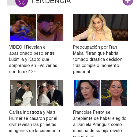
TENDENCIA
VIDEO | Revelan el
Preocupación por Fran
apasionado beso entre
Maira: filtran que habría
Ludmila y Kaoto que
tomado drástica decisión
sorprendió en «Volverías
tras complejo momento
con tu ex? 2»
personal
Carlita Inostroza y Matt
Francoise Perrot se
Hunter se casaron por el
arrepiente de haber elegido
civil: revelan las primeras
a Daniela Aránguiz como
imágenes de la ceremonia
madrina de su hija: reveló
sus motivos