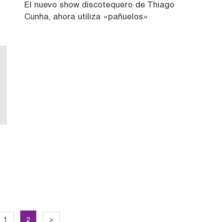
El nuevo show discotequero de Thiago
Cunha, ahora utiliza «pañuelos»
2
1
>