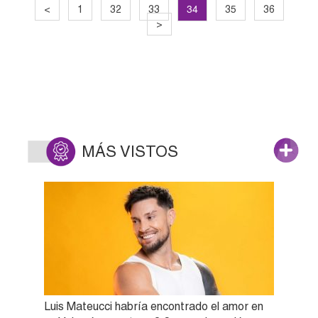
34
<
1
32
33
35
36
>
MÁS VISTOS
Luis Mateucci habría encontrado el amor en