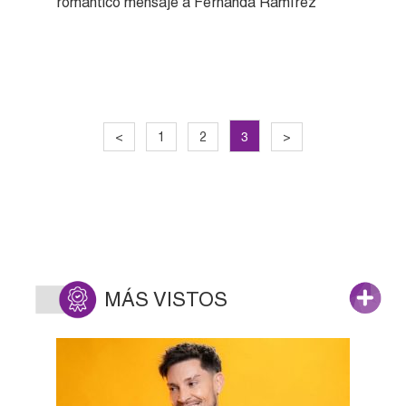
romántico mensaje a Fernanda Ramírez
3
<
1
2
>
MÁS VISTOS