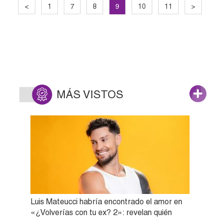
9
<
1
7
8
10
11
>
MÁS VISTOS
Luis Mateucci habría encontrado el amor en
«¿Volverías con tu ex? 2»: revelan quién