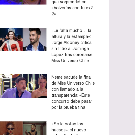
que sorprendió en
«Volverías con tu ex?
2»
«Le falta mucho… la
altura y la estampa»:
Jorge Aldoney critica
sin filtro a Dominga
López tras coronarse
Miss Universo Chile
Neme sacude la final
de Miss Universo Chile
con llamado a la
transparencia: «Este
concurso debe pasar
por la prueba fina»
«Se le notan los
huesos»: el nuevo