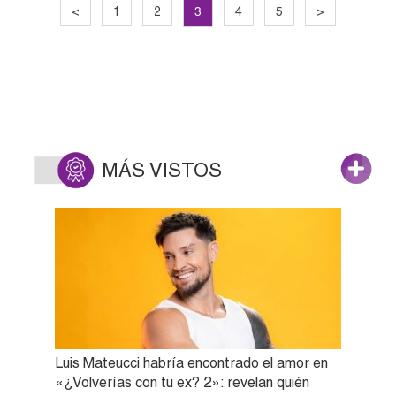
3
<
1
2
4
5
>
MÁS VISTOS
Luis Mateucci habría encontrado el amor en
«¿Volverías con tu ex? 2»: revelan quién