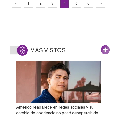
4
<
1
2
3
5
6
>
MÁS VISTOS
Américo reaparece en redes sociales y su
cambio de apariencia no pasó desapercibido