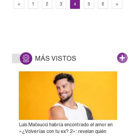
4
<
1
2
3
5
6
>
MÁS VISTOS
Luis Mateucci habría encontrado el amor en
«¿Volverías con tu ex? 2»: revelan quién